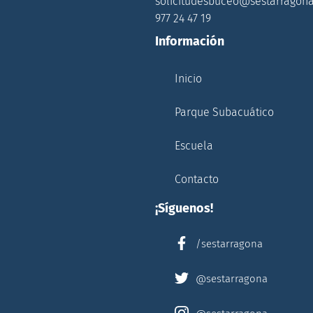
solicitudesbuceo@sestarragona
977 24 47 19
Información
Inicio
Parque Subacuático
Escuela
Contacto
¡Síguenos!
/sestarragona
@sestarragona