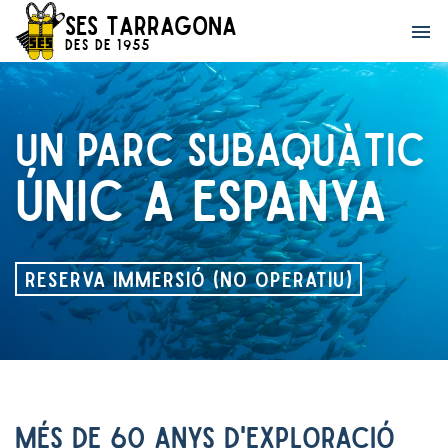
SES Tarragona
menu
Des de 1955
UN PARC SUBAQUÀTIC
ÚNIC A ESPANYA
RESERVA IMMERSIÓ (NO OPERATIU)
MÉS DE 60 ANYS D'EXPLORACIÓ