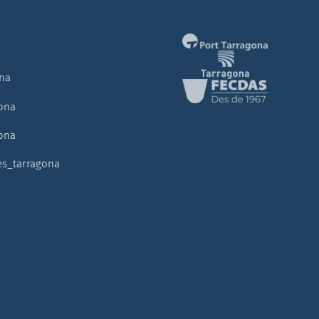
ona
ona
ona
es_tarragona