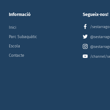
Informació
Segueix-nos!
/sestarrag
Inici
Parc Subaquàtic
@sestarrag
Escola
@sestarrag
Contacte
/channel/s